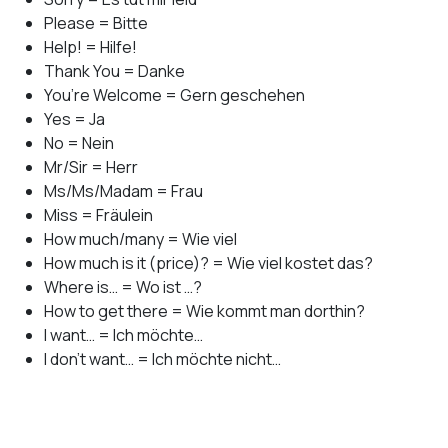
Please = Bitte
Help! = Hilfe!
Thank You = Danke
You’re Welcome = Gern geschehen
Yes = Ja
No = Nein
Mr/Sir = Herr
Ms/Ms/Madam = Frau
Miss = Fräulein
How much/many = Wie viel
How much is it (price)? = Wie viel kostet das?
Where is… = Wo ist …?
How to get there = Wie kommt man dorthin?
I want… = Ich möchte…
I don’t want… = Ich möchte nicht…