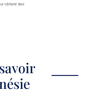
our obtenir des
savoir
onésie