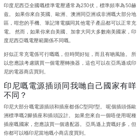
印度尼西亞全國嘅標準電壓通常為230伏，標準頻率為50赫
兹。 如果你來自英國、歐洲、澳洲同亞洲或非洲嘅大部分地
區，咁您的手機、筆記簿電腦同其他電子產品都可以正常充
電。 然而，如果你來自美國、加拿大同大多數南美國家，印
度尼西亞嘅電壓範圍係不同嘅。
好似正常充電係可行嘅嘅，但時間好短，而且有啲風險。 所
以您應該考慮購買一個電壓轉換器，這也可以在亞馬遜或印
尼的電器商店買到。
印尼嘅電源插頭同我哋自己國家有咩
不同？
印尼大部分嘅電源插頭和插座都係C型同f型。 呢個插頭係歐
洲標準嘅2腳插座和插頭設計。 如果您來自一個唔使用呢種
插座嘅國家，您應該買一個適配器。 亞馬遜上賣嘅好多，但
你都可以喺印尼當地嘅小商店度買到。