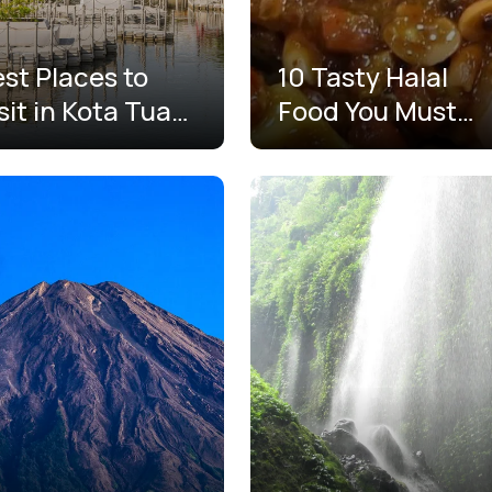
st Places to
10 Tasty Halal
sit in Kota Tua
Food You Must
akarta
Find in Medan