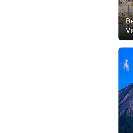
Kepulauan Bangka
Belitung
Be
Kepulauan Riau
Vi
J
Lampung
Maluku
Maluku Utara
Nusa Tenggara Barat
Nusa Tenggara Timur
Papua
Papua Barat
Papua Barat Daya