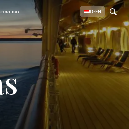
ormation
ID-EN
as