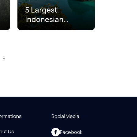
5 Largest
Indonesian
Islands and Their
Fun Facts
»
formations
Social Media
out Us
Facebook