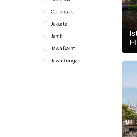
Gorontalo
Jakarta
Is
Jambi
Hi
Jawa Barat
Ar
R
Jawa Tengah
Jawa Timur
Kalimantan Barat
Kalimantan Selatan
Kalimantan Tengah
Kalimantan Timur
Kalimantan Utara