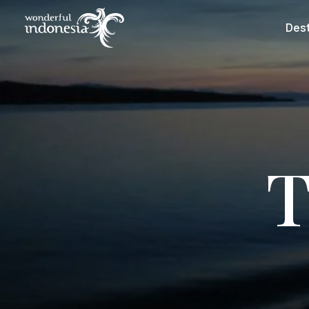
Dest
T