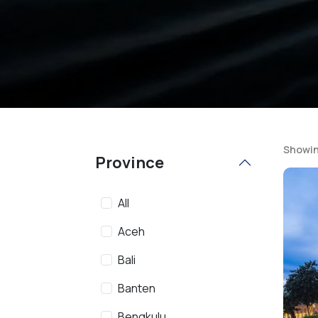
Showin
Province
All
Aceh
Bali
Banten
Bengkulu