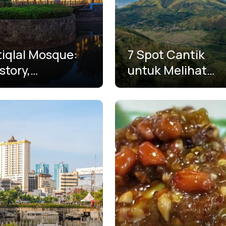
tiqlal Mosque:
7 Spot Cantik
story,
untuk Melihat
chitecture, and
Panorama Danau
ole
Toba yang Lebih
Estetik