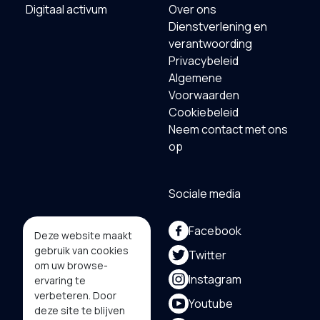
Digitaal activum
Over ons
Dienstverlening en
verantwoording
Privacybeleid
Algemene
Voorwaarden
Cookiebeleid
Neem contact met ons
op
Sociale media
Facebook
Deze website maakt
gebruik van cookies
Twitter
om uw browse-
Instagram
ervaring te
verbeteren. Door
Youtube
deze site te blijven