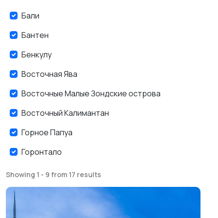
Бали
Бантен
Бенкулу
Восточная Ява
Восточные Малые Зондские острова
Восточный Калимантан
Горное Папуа
Горонтало
Джакарта
Showing 1 - 9 from 17 results
Джамби
Джокьякарта