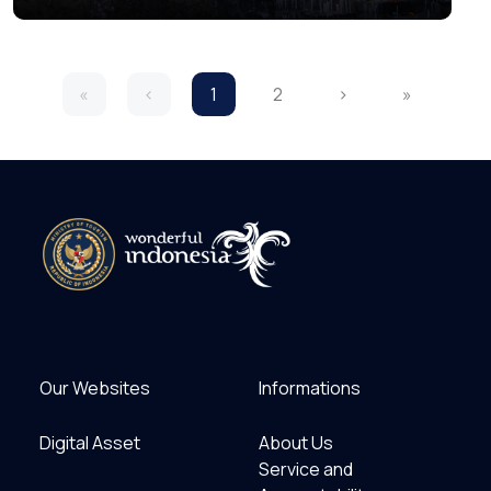
Menoreh
«
‹
1
2
›
»
Our Websites
Informations
Digital Asset
About Us
Service and