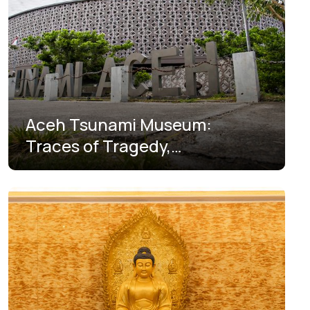
Южная Суматра
Южное Папуа
Южный Калимантан
Южный Сулавеси
Aceh Tsunami Museum:
Traces of Tragedy,
Architecture, and Emotional
Pilgrimage