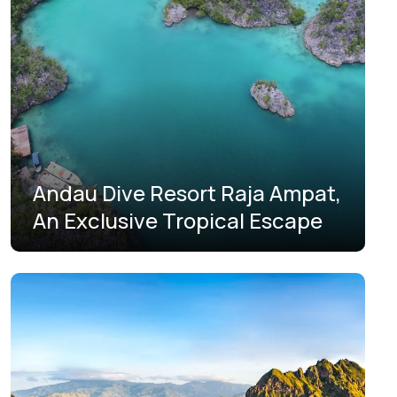
سومطرة الجنوبية
سومطرة الشمالية
سومطرة الغربية
غورونتالو
كاليمانتان الجنوبية
Andau Dive Resort Raja Ampat,
كاليمانتان الشرقية
An Exclusive Tropical Escape
كاليمانتان الشمالية
كاليمانتان الغربية
كاليمانتان الوسطى
لامبونج
مالوكو