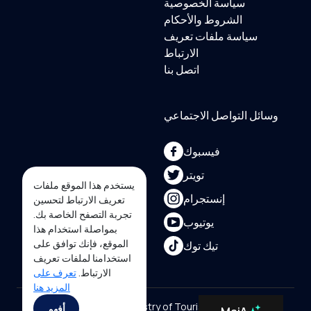
سياسة الخصوصية
الشروط والأحكام
سياسة ملفات تعريف
الارتباط
اتصل بنا
وسائل التواصل الاجتماعي
فيسبوك
تويتر
يستخدم هذا الموقع ملفات
إنستجرام
تعريف الارتباط لتحسين
تجربة التصفح الخاصة بك.
يوتيوب
بمواصلة استخدام هذا
الموقع، فإنك توافق على
تيك توك
استخدامنا لملفات تعريف
الارتباط.
تعرف على
المزيد هنا
Copyright ©2025 Ministry of Tourism, Republic of
أفهم