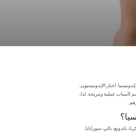
نيسيا. اختار الإندونيسيون،
 لأسباب عملية ومريحة. لذا،
رهم.
سيا؟
، باندونغ، بالي، سورابايا،