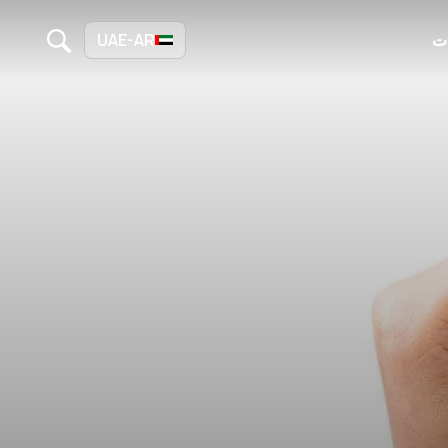
ات
UAE-AR