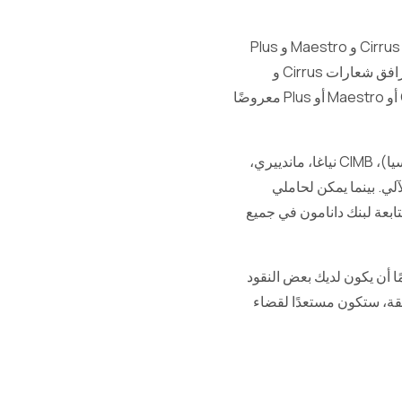
أجهزة الصراف الآلي منتشرة في معظم المدن الكبرى في إندونيسيا. تُقبل البطاقات التي تحمل شبكات Cirrus و Maestro و Plus
بشكل واسع ويمكن سحب المال من معظم أجهزة الصراف الآلي التابعة للبنوك الكبرى في إندونيسيا. تترافق شعارات Cirrus و
Maestro مع Mastercard، بينما يترافق شعار Plus مع Visa. تأكد من التحقق مما إذا كان شعار Cirrus أو Maestro أو Plus معروضًا
يمكن لحاملي بطاقات JCB سحب الأموال من البنوك المتعاونة في إندونيسيا مثل BNI (بنك نيجارا إندونيسيا)، CIMB نياغا، ماندييري،
Ci معروضًا في أجهزة الصراف الآلي. بينما يمكن لحاملي
عة لبنك دانامون في جميع
ًا أن يكون لديك بعض النقود
ريقة، ستكون مستعدًا لقضاء