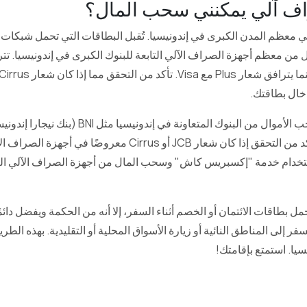
ف آلي يمكنني سحب المال؟
خال بطاقتك.
BRI (بنك راكيات إندونيسيا). تأكد من التحقق إذا كان شعار JCB أو rrus
دام خدمة "إكسبريس كاش" وسحب المال من أجهزة الصراف الآلي التاب
ل بطاقات الائتمان أو الخصم أثناء السفر، إلا أنه من الحكمة ويفضل دائم
ر إلى المناطق النائية أو زيارة الأسواق المحلية أو التقليدية. بهذه الط
ا. استمتع بإقامتك!