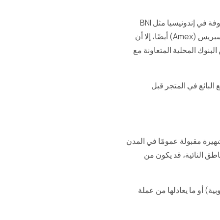
تُقبل بطاقات مثل JCB (مكتب الائتمان الياباني) في إندونيسيا لأنها مرتبطة ببعض البنوك الكبرى والمعروفة في إندونيسيا مثل BNI
(بنك نيجارا إندونيسيا)، CIMB نياغا، ماندييري، BRI (بنك راكيات إندونيسيا). بينما تُقبل بطاقة أمريكان إكسبريس (Amex) أيضًا، إلا أن
 البنوك المحلية المتعاونة مع
 البائع في المتجر قبل
هيرة مقبولة عمومًا في المدن
ناطق النائية، قد يكون من
10 روبية إندونيسية (مئة مليون روبية) أو ما يعادلها من عملة