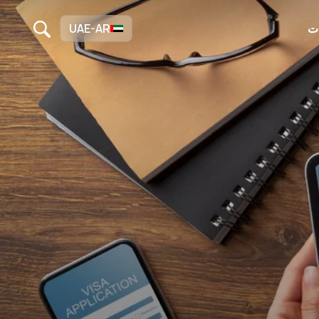
ات
UAE-AR