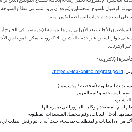
مة التأشيرة الإلكترونية يحمل رسالة إيجابية للسياح الدوليين الذين يرغب
سهولة الوصول للسياح المحتملين، يُتوقع أن يزيد النمو في قطاع السياحة 
كيد على استعداد الوجهات السياحية لتكون آمنة.
مواطنون الأجانب بعد الآن إلى زيارة الممثلية الإندونيسية في الخارج أو إ
ة على جواز السفر. عبر خدمة التأشيرة الإلكترونية، يمكن للمواطنين الأ
بر الإنترنت.
شيرة الإلكترونية:
وني:
https://visa-online.imigrasi.go.id/
المستندات المطلوبة (شخصية / مؤسسية)
ى اسم المستخدم وكلمة المرور
لتأشيرة
ام اسم المستخدم وكلمة المرور التي تم إرسالها
ستقدمها، أدخل البيانات، وقم بتحميل المستندات المطلوبة
بدفع رسوم PNBP (تأكد من أن البيانات والمتطلبات صحيحة، حيث أنه إذا تم رفض الطلب ل